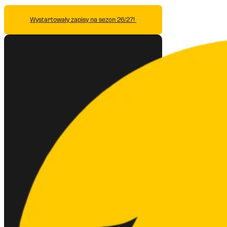
Wystartowały zapisy na sezon 26/27!