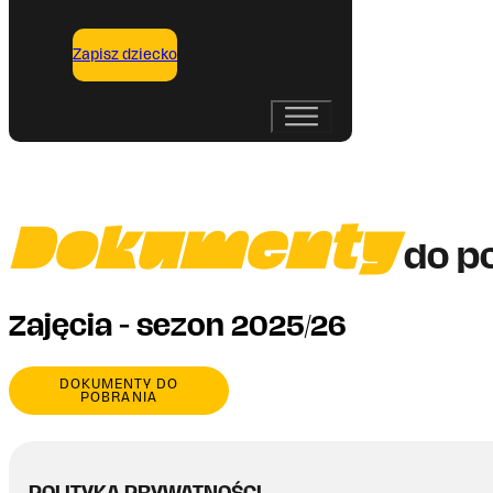
Zapisz dziecko
Dokumenty
do p
Zajęcia - sezon 2025/26
DOKUMENTY DO
POBRANIA
POLITYKA PRYWATNOŚCI