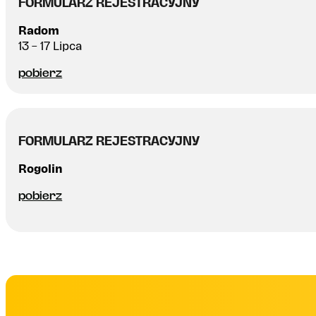
FORMULARZ REJESTRACYJNY
Radom
13 – 17 Lipca
pobierz
FORMULARZ REJESTRACYJNY
FORMULARZ REJESTRACYJNY
Radom
Rogolin
27 – 31 Lipca
pobierz
pobierz