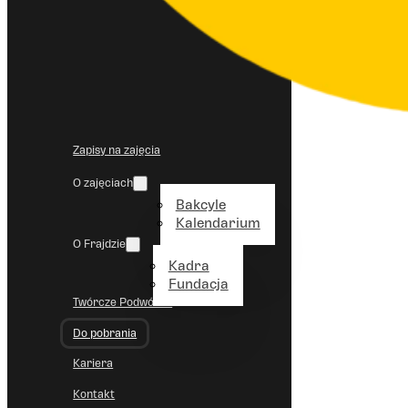
Zapisy na zajęcia
O zajęciach
Bakcyle
Kalendarium
O Frajdzie
Kadra
Fundacja
Twórcze Podwórko
Do pobrania
Kariera
Kontakt