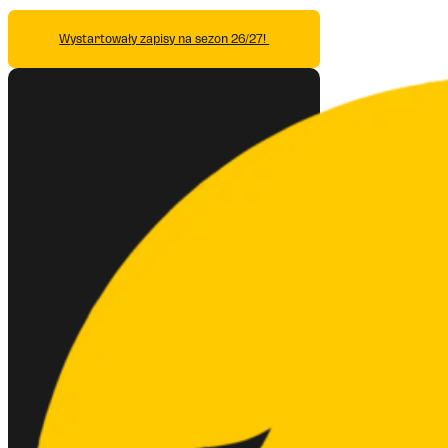
Wystartowały zapisy na sezon 26/27!