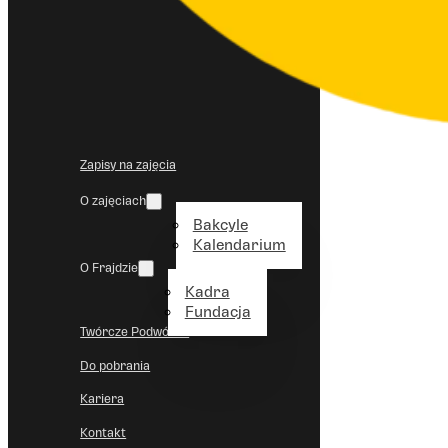
Zapisy na zajęcia
O zajęciach
Bakcyle
Kalendarium
O Frajdzie
Kadra
Fundacja
Twórcze Podwórko
Do pobrania
Kariera
Kontakt