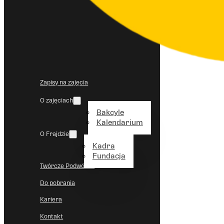
Zapisy na zajęcia
O zajęciach
Bakcyle
Kalendarium
O Frajdzie
Kadra
Fundacja
Twórcze Podwórko
Do pobrania
Kariera
Kontakt