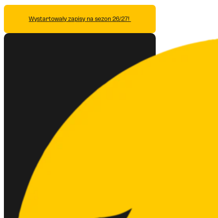
Wystartowały zapisy na sezon 26/27!