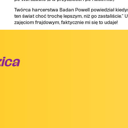
Twórca harcerstwa Badan Powell powiedział kiedyś:
ten świat choć trochę lepszym, niż go zastaliście.” 
zajęciom frajdowym, faktycznie mi się to udaje!
ica