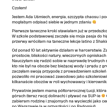
Czołem!
Jestem Ada Uśmiech, energia, szczypta chaosu i p
mogłabym odpisać siebie w jednym zdaniu
Pierwsze taneczne kroki stawiałam już w przedszko
W szkole podstawowej zaczęła się moja pasja do hip
przerwy wróciłam na taneczne lekcje latino z Shaki
Od ponad 10 lat aktywnie działam w harcerstwie. 
prostocie, bliskości natury, wieczornych ogniskach i 
Nauczyłam się radzić sobie w naprawdę trudnych sy
kto nie był na obozie bez bieżącej wody i prądu z g
zaczęłam swoją przygodę z prowadzeniem szkoleń 
pozwoliło mi pracować zawodowo jako szkoleniowi
kilkanaście obozów w roli wychowawcy i kierowni
Prywatnie jestem mamą półtorarocznej Łucji, która
górach (teraz raczj dolinach) i pływać na SUP-ie
zabieram rodzinę i znajomych na wycieczki jako c
po Warszawie (a w przyszłości i po Radomiu!)